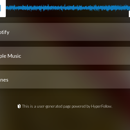
tify
ple Music
unes
This is a user-generated page powered by HyperFollow.