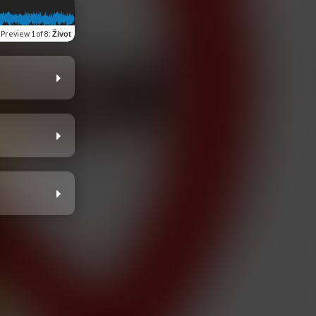
Preview
1 of 8
:
Život