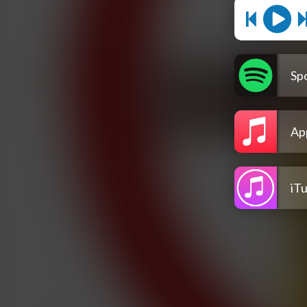
Spo
Ap
iT