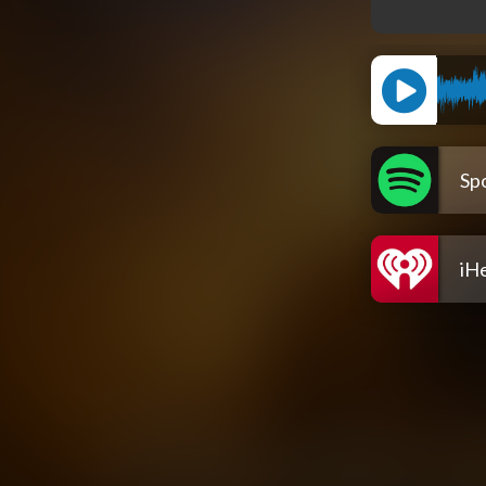
Spo
iH