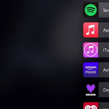
Spo
Ap
iT
Am
De