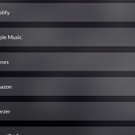
tify
ple Music
unes
azon
ezer