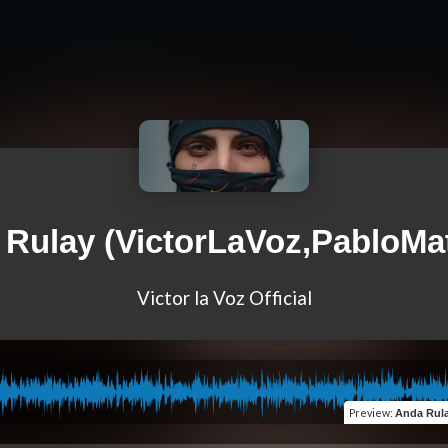
Rulay (VictorLaVoz,PabloMa
Victor la Voz Official
Preview
:
Anda Rulay (V