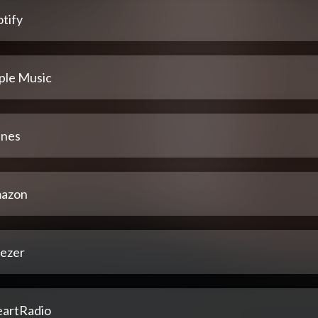
tify
ple Music
unes
azon
ezer
eartRadio