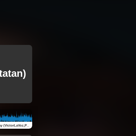
tatan)
ictorLaVoz,PabloMatatan)