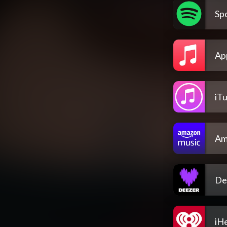
Spo
Ap
iT
Am
De
iH