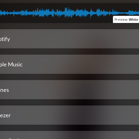
Preview
:
White
tify
ple Music
unes
ezer