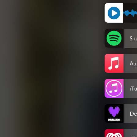
Spo
Ap
iT
De