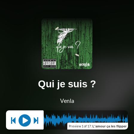
Qui je suis ?
Venla
Preview
1 of 17
:
L'amour ça les flipper