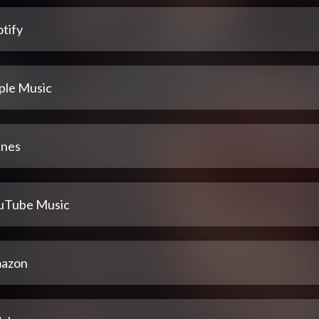
tify
ple Music
unes
uTube Music
azon