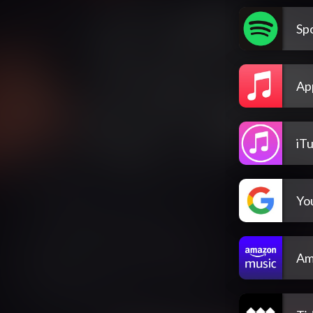
Spo
Ap
iT
Yo
Am