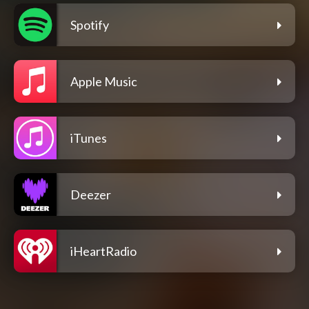
Spotify
Apple Music
iTunes
Deezer
iHeartRadio