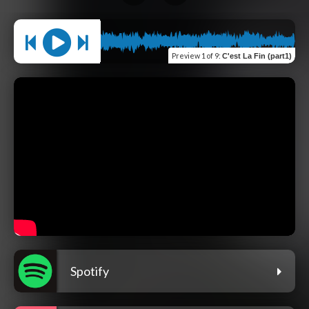
Preview
1 of 9
:
C'est La Fin (part1)
Spotify