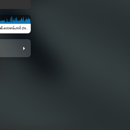
ၢမ်ႇဢဝ် (feat. ၸႆၢးယီႈလႅင်း)