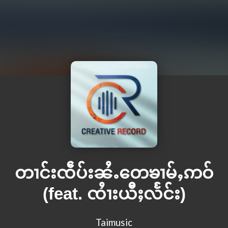
တၢင်းၸဵပ်းၼႆႉတေၶၢမ်ႇဢဝ်
(feat. ၸႆၢးယီႈလႅင်း)
Taimusic