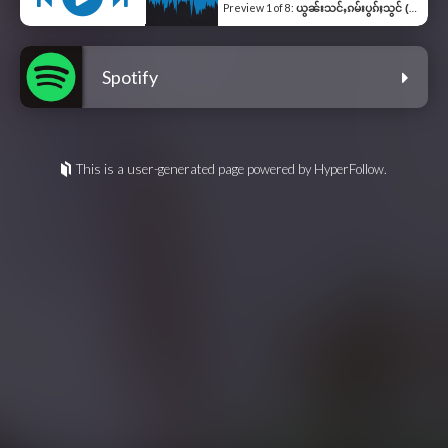
Preview
1 of 8
:
ယွၼ်းသင်ႇၵမ်းပွၵ်ႈသွင် (ၽွမ်ႉသႅင်မိူင်း)
Spotify
This is a user-generated page powered by HyperFollow.