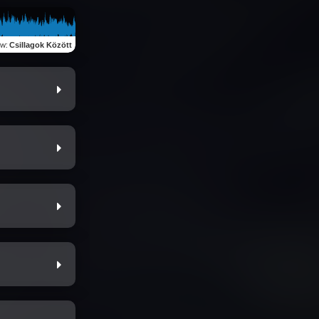
ew
:
Csillagok Között