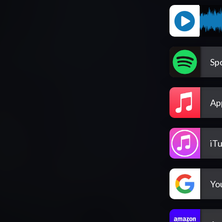
Spo
Ap
iT
Yo