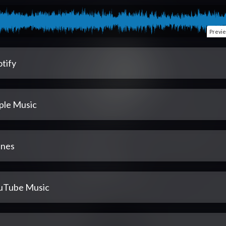
Previ
tify
ple Music
unes
uTube Music