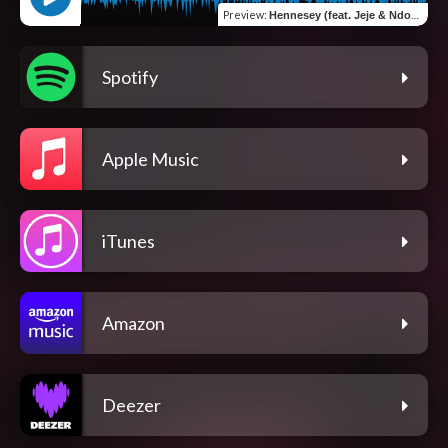
Preview
:
Hennesey (feat. Jeje & Ndovela)
Spotify
Apple Music
iTunes
Amazon
Deezer