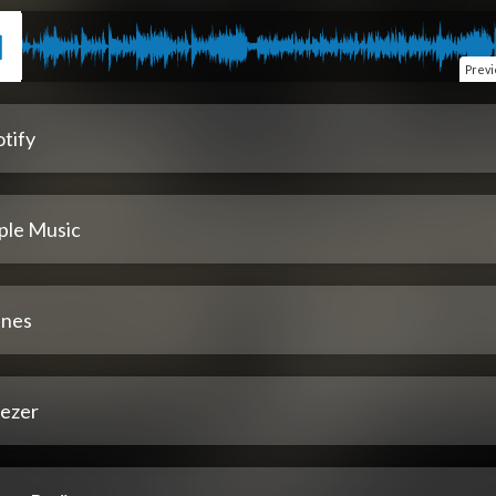
Prev
tify
ple Music
unes
ezer