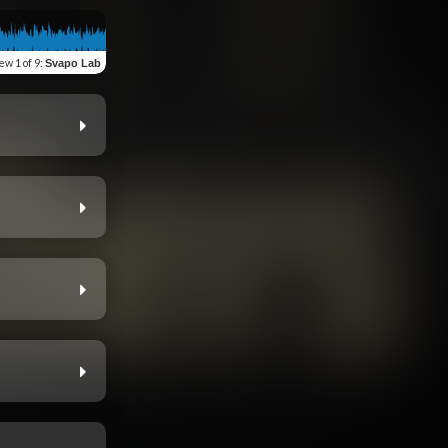
iew
1 of 9
:
Svapo Lab