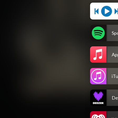
Spo
Ap
iT
De