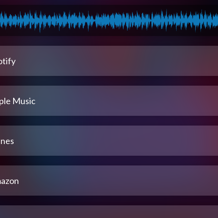
tify
ple Music
unes
azon