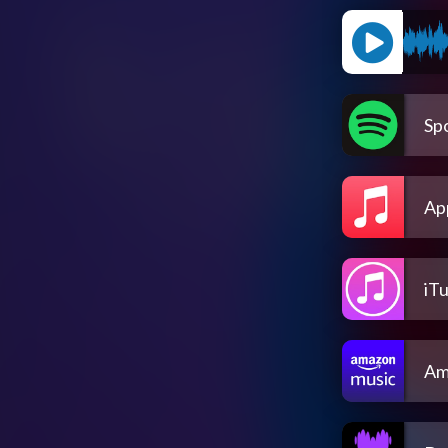
Spo
Ap
iT
Am