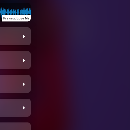
Preview
:
Love Me