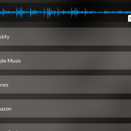
tify
ple Music
unes
azon