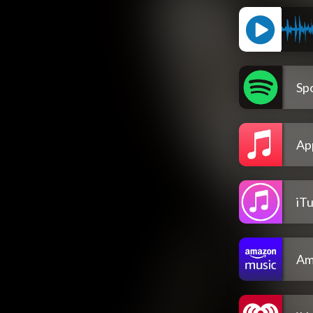
Spo
Ap
iT
Am