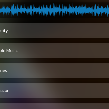
tify
ple Music
unes
azon