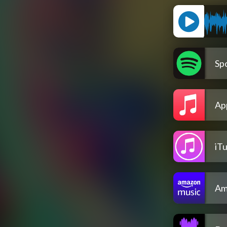
Spo
Ap
iT
Am