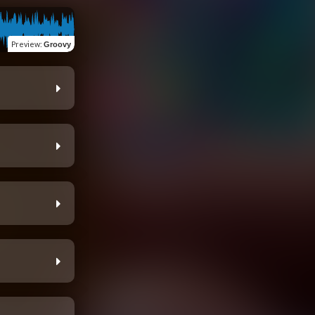
Preview
:
Groovy