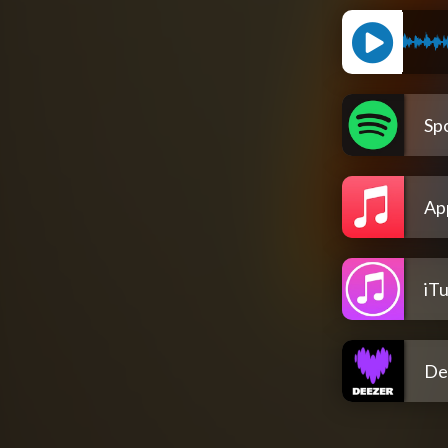
Spo
Ap
iT
De