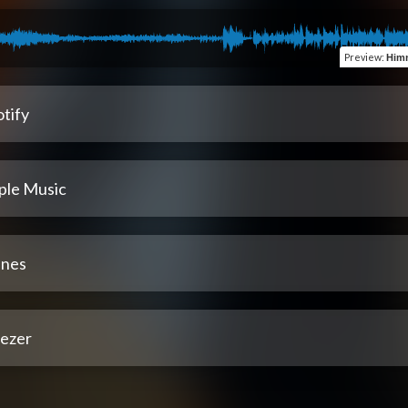
Preview
:
Himn
tify
ple Music
unes
ezer