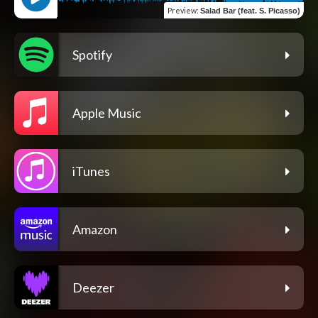
Preview
:
Salad Bar (feat. S. Picasso)
Spotify
Apple Music
iTunes
Amazon
Deezer