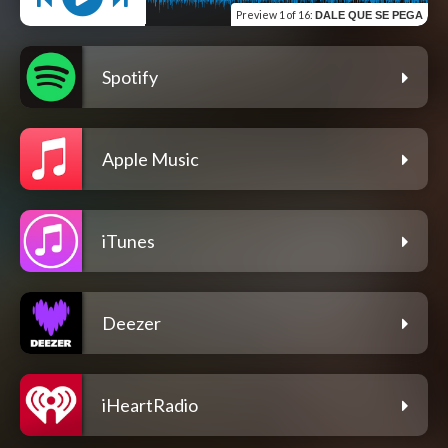
Preview
1 of 16
:
DALE QUE SE PEGA
Spotify
Apple Music
iTunes
Deezer
iHeartRadio