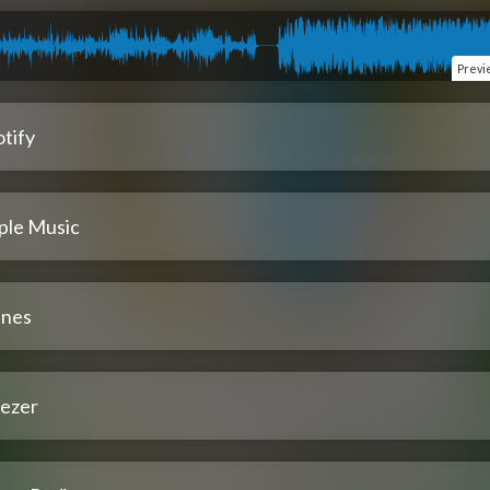
Previ
tify
ple Music
unes
ezer