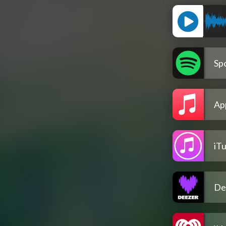
Spo
Ap
iT
De