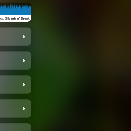
ew
:
Gib mir n' Break