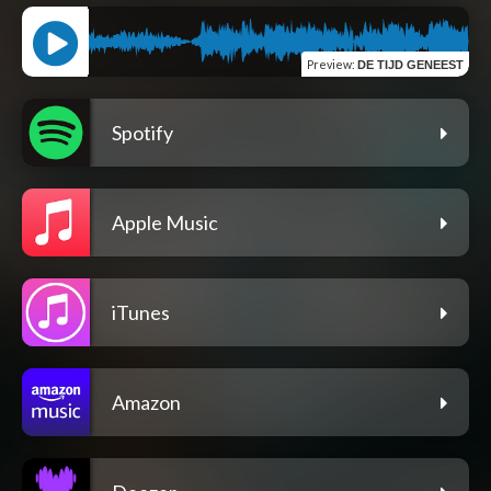
Preview
:
DE TIJD GENEEST
Spotify
Apple Music
iTunes
Amazon