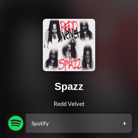
Spazz
Redd Velvet
Spotify