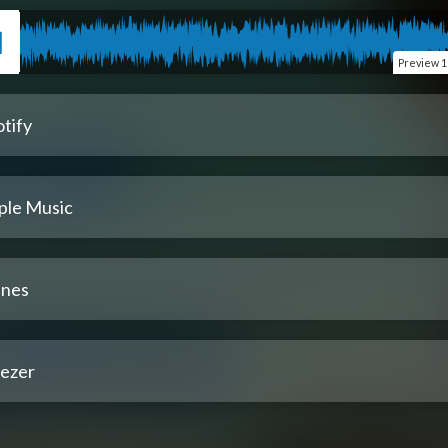
Preview
1
tify
ple Music
unes
ezer