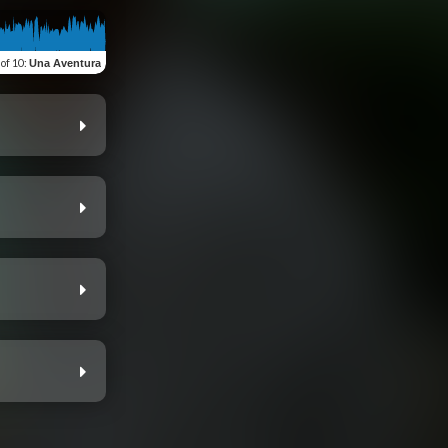
 of 10
:
Una Aventura