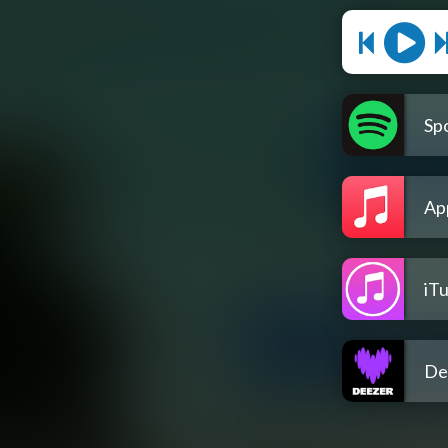
Spo
Ap
iT
De