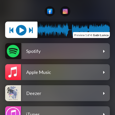
Preview
1 of 4
:
Gabi Lunca
Spotify
Apple Music
Deezer
iTunes