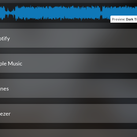
Preview
:
Dark T
tify
ple Music
unes
ezer