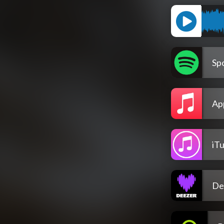
Spo
Ap
iT
De