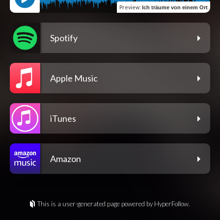
Preview
:
Ich träume von einem Ort
Spotify
Apple Music
iTunes
Amazon
This is a user-generated page powered by HyperFollow.