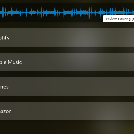
Preview
:
Pouring (feat
tify
ple Music
unes
azon