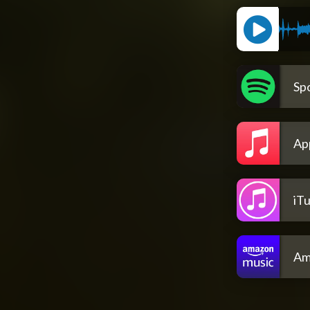
Spo
Ap
iT
Am