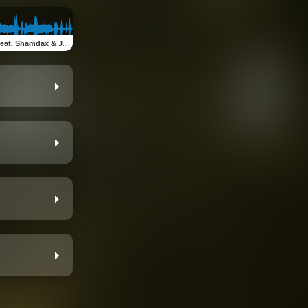
. Shamdax & J. Etienne)