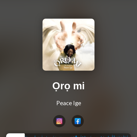
Ọrọ mi
Peace Ige