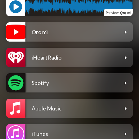
Preview
:
Ọrọ mi
Oro mi
iHeartRadio
Spotify
Apple Music
iTunes