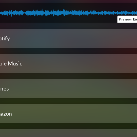
Preview
:
Ei
tify
ple Music
unes
azon