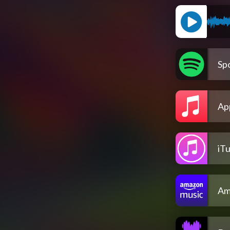
Spo
Ap
iT
Am