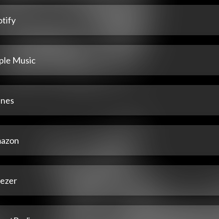
tify
ple Music
unes
azon
ezer