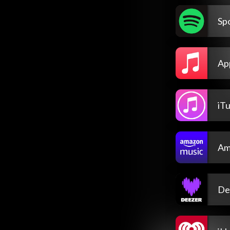
Spo
Ap
iT
Am
De