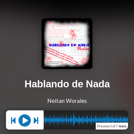
Hablando de Nada
Neitan Worales
Preview
1 of 7
:
Intro