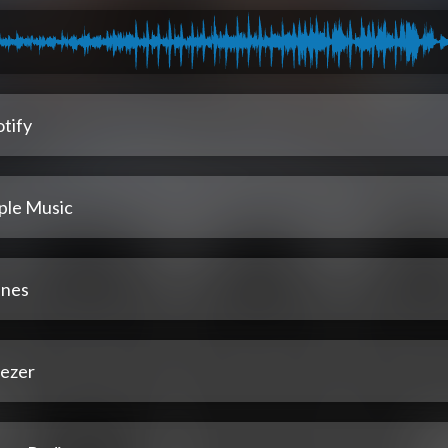
tify
ple Music
unes
ezer