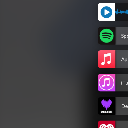
Spo
Ap
iT
De