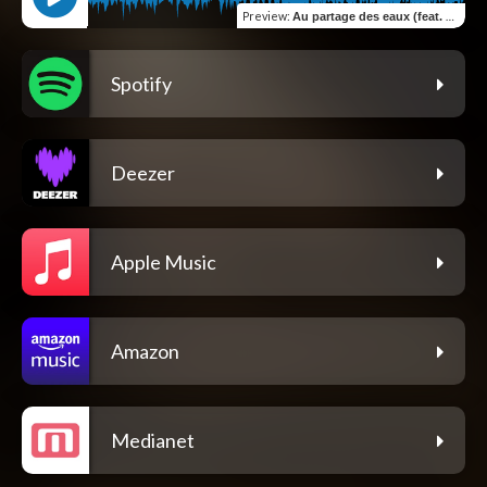
Preview
:
Au partage des eaux (feat. Agnès Jaoui)
Spotify
Deezer
Apple Music
Amazon
Medianet