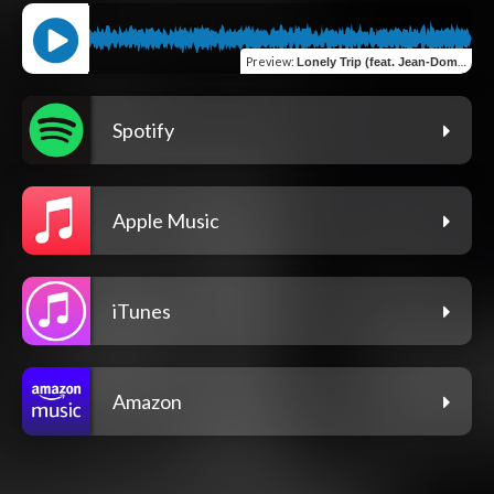
Preview
:
Lonely Trip (feat. Jean-Dominique De Montréal)
Spotify
Apple Music
iTunes
Amazon