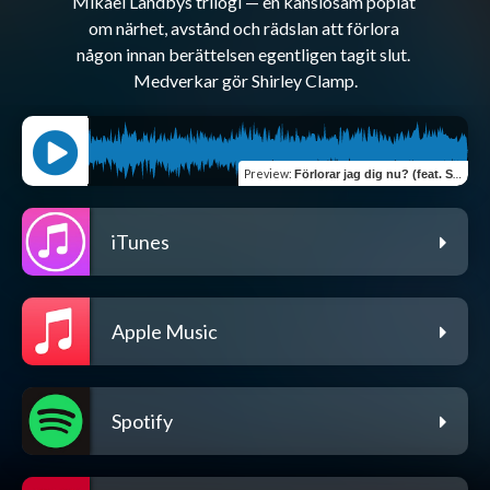
Mikael Landbys trilogi — en känslosam poplåt 
om närhet, avstånd och rädslan att förlora 
någon innan berättelsen egentligen tagit slut. 
Preview
:
Förlorar jag dig nu? (feat. Shirley Clamp)
iTunes
Apple Music
Spotify