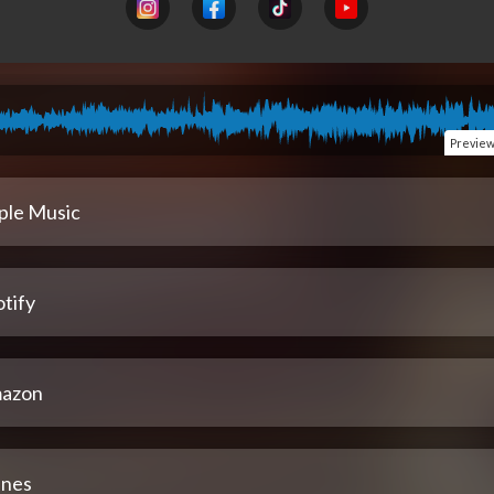
Previe
ple Music
tify
azon
unes