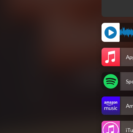
Ap
Spo
Am
iT