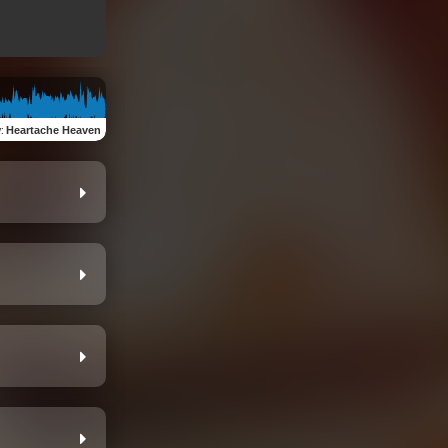
w
:
Heartache Heaven