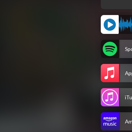
Spo
Ap
iT
Am