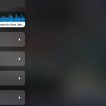
feat. Mafias V.O.A & DJ Cutahead)