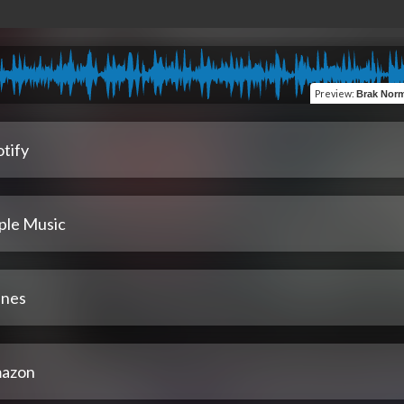
Preview
:
Brak Normalności (
tify
ple Music
unes
azon