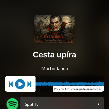
Cesta upíra
Martin Janda
Preview
1 of 17
:
Noc padá na město a náš svět ožívá (feat. Sofia von Craovest)
Spotify