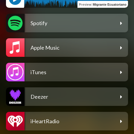
Preview
:
Migrante Ecuatoriano
Spotify
Apple Music
iTunes
Deezer
iHeartRadio