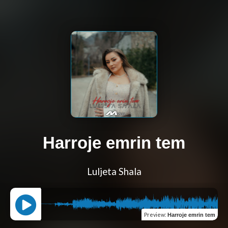
Harroje emrin tem
Luljeta Shala
Preview
:
Harroje emrin tem