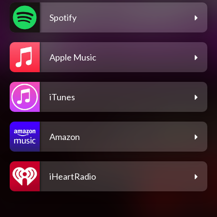
Spotify
Apple Music
iTunes
Amazon
iHeartRadio