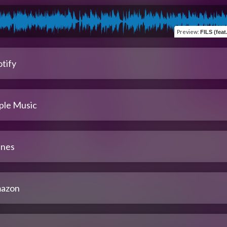
Preview
:
FILS (feat. Da
tify
ple Music
unes
azon