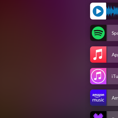
Spo
Ap
iT
Am