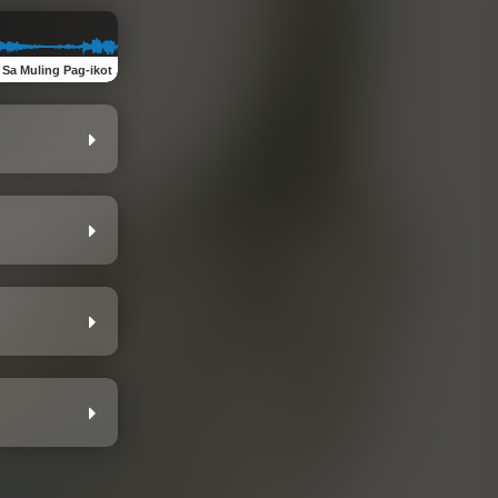
:
Sa Muling Pag-ikot