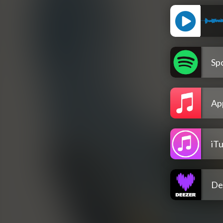
Spo
Ap
iT
De