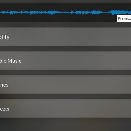
Preview
tify
ple Music
unes
ezer