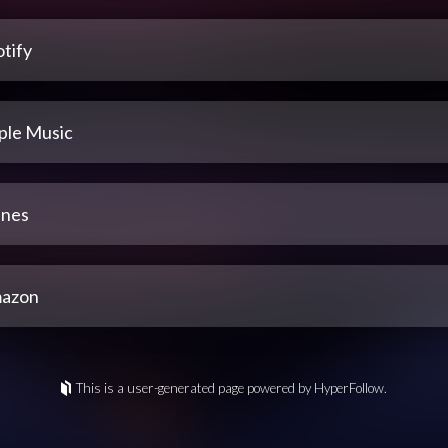
tify
ple Music
unes
azon
This is a user-generated page powered by HyperFollow.