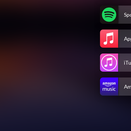
Spo
Ap
iT
Am