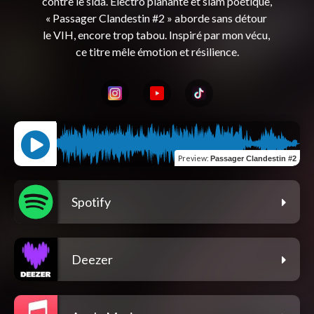
contre le sida. Electro planante et slam poétique, 
« Passager Clandestin #2 » aborde sans détour 
le VIH, encore trop tabou. Inspiré par mon vécu, 
Preview
:
Passager Clandestin #2
Spotify
Deezer