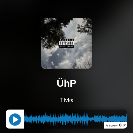
ÜhP
Tlvks
Preview
:
ÜhP