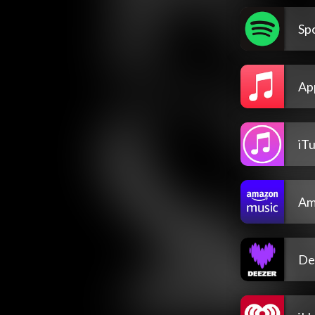
Spo
Ap
iT
Am
De