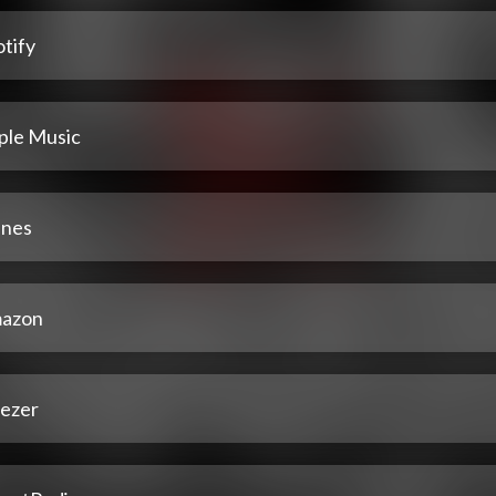
tify
ple Music
unes
azon
ezer