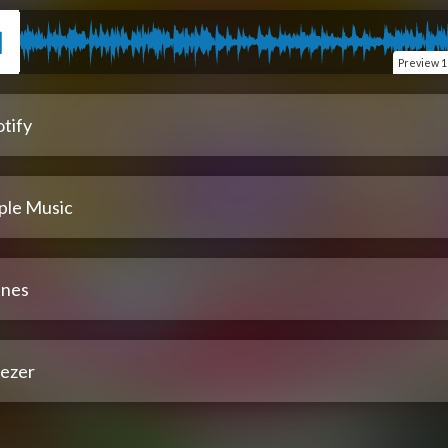
Preview
1
tify
ple Music
unes
ezer