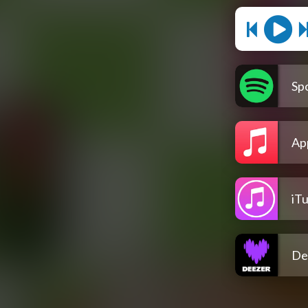
Spo
Ap
iT
De