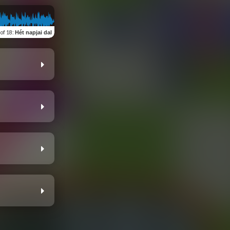
 of 18
:
Hét napjai dal