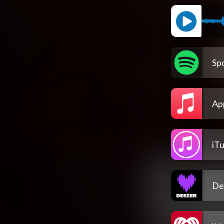
Spo
Ap
iT
De