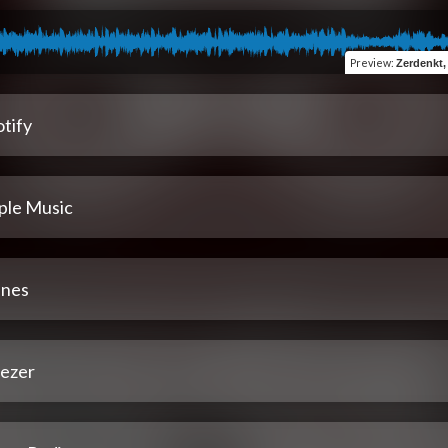
Preview
:
Zerdenkt, 
tify
ple Music
unes
ezer